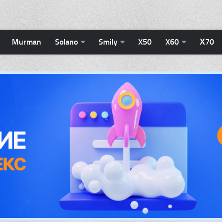
Murman
Solano
Smily
X50
X60
Х70