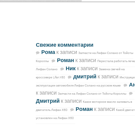
Свежие комментарии
Рома
к записи
Запчасти на Лифан Солано от Тойоты
Роман
к записи
Короллы
Перестала работать печк
Ник
к записи
Лифан Солано
Замена свечей на
дмитрий
к записи
кроссовере Lifan X60
Инструкци
А
эксплуатации автомобиля Лифан Солано на русском языке
к записи
Запчасти на Лифан Солано от Тойоты Короллы
Дмитрий
к записи
Какое моторное масло заливать в
Роман
к записи
двигатель Лифан Х60
Какой двигат
установлен на Лифан Х60