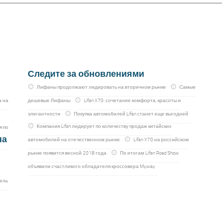
Следите за обновлениями
Лифаны продолжают лидировать на вторичном рынке
Самые
а на
дешевые Лифаны
Lifan X70: сочетание комфорта, красоты и
элегантности
Покупка автомобилей Lifan станет еще выгодней
Компания Lifan лидирует по количеству продаж китайских
я по
на
автомобилей на отечественном рынке
Lifan X70 на российском
рынке появится весной 2018 года
По итогам Lifan Road Show
объявили счастливого обладателя кроссовера Myway
ель