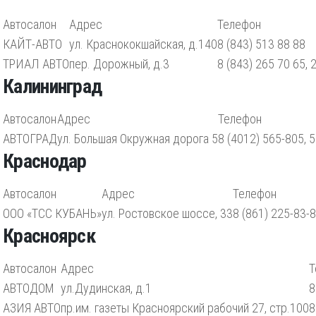
Автосалон
Адрес
Телефон
КАЙТ-АВТО
ул. Краснококшайская, д.140
8 (843) 513 88 88
ТРИАЛ АВТО
пер. Дорожный, д.3
8 (843) 265 70 65, 
Калининград
Автосалон
Адрес
Телефон
АВТОГРАД
ул. Большая Окружная дорога 5
8 (4012) 565-805, 
Краснодар
Автосалон
Адрес
Телефон
ООО «ТСС КУБАНЬ»
ул. Ростовское шоссе, 33
8 (861) 225-83-
Красноярск
Автосалон
Адрес
Т
АВТОДОМ
ул.Дудинская, д.1
8
АЗИЯ АВТО
пр.им. газеты Красноярский рабочий 27, стр.100
8