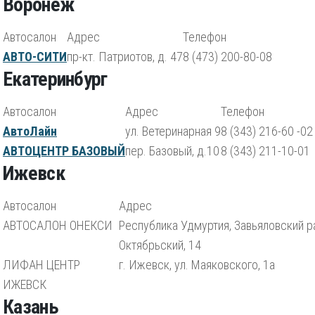
Воронеж
Автосалон
Адрес
Телефон
АВТО-СИТИ
пр-кт. Патриотов, д. 47
8 (473) 200-80-08
Екатеринбург
Автосалон
Адрес
Телефон
АвтоЛайн
ул. Ветеринарная 9
8 (343) 216-60 -02
АВТОЦЕНТР БАЗОВЫЙ
пер. Базовый, д.10
8 (343) 211-10-01
Ижевск
Автосалон
Адрес
АВТОСАЛОН ОНЕКСИ
Республика Удмуртия, Завьяловский ра
Октябрьский, 14
ЛИФАН ЦЕНТР
г. Ижевск, ул. Маяковского, 1а
ИЖЕВСК
Казань