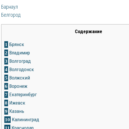
Барнаул
Белгород
Содержание
Брянск
1
Владимир
2
Волгоград
3
Волгодонск
4
Волжский
5
Воронеж
6
Екатеринбург
7
Ижевск
8
Казань
9
Калининград
10
Краснодар
11