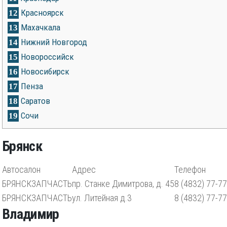
Красноярск
12
Махачкала
13
Нижний Новгород
14
Новороссийск
15
Новосибирск
16
Пенза
17
Саратов
18
Сочи
19
Брянск
Автосалон
Адрес
Телефон
БРЯНСКЗАПЧАСТЬ
пр. Станке Димитрова, д. 45
8 (4832) 77-7
БРЯНСКЗАПЧАСТЬ
ул. Литейная д.3
8 (4832) 77-7
Владимир