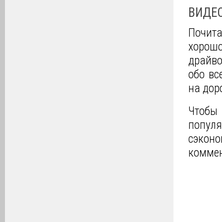
ВИДЕ
Почит
хорошо
драйво
обо вс
на дор
Чтобы
попул
сэкон
коммен