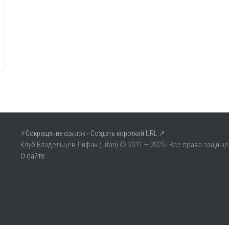
⚡
↗
Сокращение ссылок - Создать короткий URL
Клуб Владельцев Лифан (Lifan) © 2011 — 2025 | Все права защище
О сайте