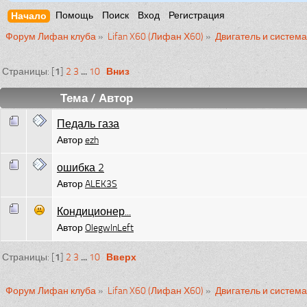
Начало
Помощь
Поиск
Вход
Регистрация
Форум Лифан клуба
»
Lifan X60 (Лифан Х60)
»
Двигатель и систем
1
...
Вниз
Страницы: [
]
2
3
10
Тема
/
Автор
Педаль газа
Автор
ezh
ошибка 2
Автор
ALEK3S
Кондиционер...
Автор
OlegwInLeft
1
...
Вверх
Страницы: [
]
2
3
10
Форум Лифан клуба
»
Lifan X60 (Лифан Х60)
»
Двигатель и систем