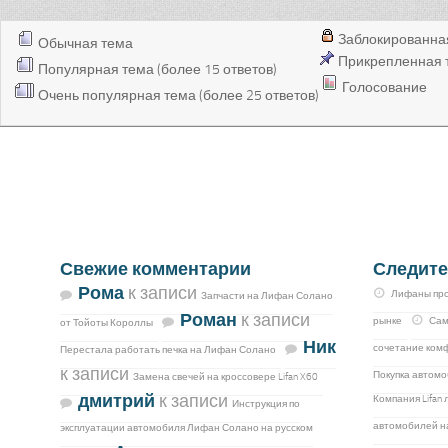
Заблокированна
Обычная тема
Прикрепленная 
Популярная тема (более 15 ответов)
Голосование
Очень популярная тема (более 25 ответов)
Свежие комментарии
Следите
Рома
к записи
Лифаны про
Запчасти на Лифан Солано
Роман
к записи
рынке
Сам
от Тойоты Короллы
Ник
сочетание комф
Перестала работать печка на Лифан Солано
к записи
Покупка автомо
Замена свечей на кроссовере Lifan X60
дмитрий
к записи
Компания Lifan
Инструкция по
автомобилей н
эксплуатации автомобиля Лифан Солано на русском