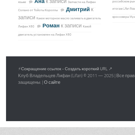
Ана
к записи
российском рын
языке
Запчасти на Лифан
Дмитрий
к
итогам Lifan R
Солано от Тойоты Короллы
записи
кроссовера My
Какое моторное масло заливать в двигатель
Роман
к записи
Лифан Х60
Какой
двигатель установлен на Лифан Х60
⚡
↗
Сокращение ссылок - Создать короткий URL
Клуб Владельцев Лифан (Lifan) © 2011 — 2025 | Все прав
защищены. |
О сайте