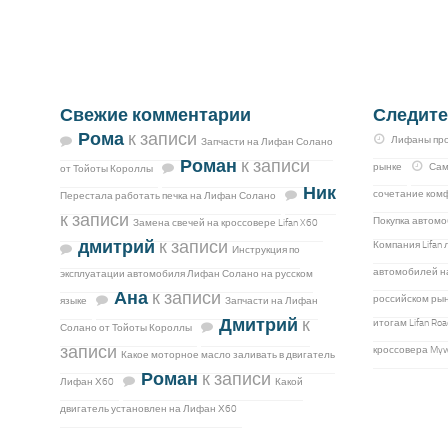
Свежие комментарии
Следите
Рома
к записи
Лифаны про
Запчасти на Лифан Солано
Роман
к записи
рынке
Сам
от Тойоты Короллы
Ник
сочетание комф
Перестала работать печка на Лифан Солано
к записи
Покупка автомо
Замена свечей на кроссовере Lifan X60
дмитрий
к записи
Компания Lifan
Инструкция по
автомобилей н
эксплуатации автомобиля Лифан Солано на русском
Ана
к записи
российском рын
языке
Запчасти на Лифан
Дмитрий
к
итогам Lifan R
Солано от Тойоты Короллы
записи
кроссовера My
Какое моторное масло заливать в двигатель
Роман
к записи
Лифан Х60
Какой
двигатель установлен на Лифан Х60