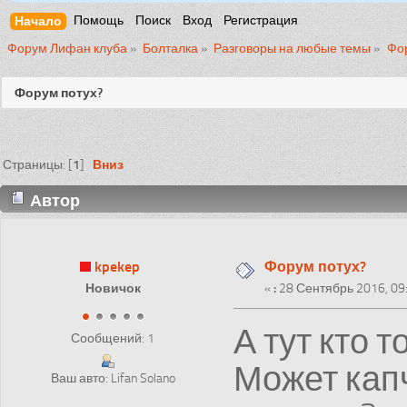
Начало
Помощь
Поиск
Вход
Регистрация
Форум Лифан клуба
»
Болталка
»
Разговоры на любые темы
»
Фор
Форум потух?
1
Вниз
Страницы: [
]
Автор
kpekep
Форум потух?
Новичок
«
:
28 Сентябрь 2016, 09:
А тут кто 
Сообщений: 1
Может кап
Ваш авто: Lifan Solano