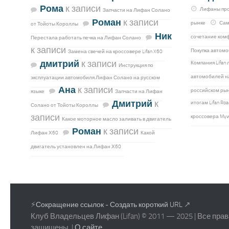
Рома
к записи
Лифаны про
Запчасти на Лифан Солано
Роман
к записи
рынке
Сам
от Тойоты Короллы
Ник
сочетание комф
Перестала работать печка на Лифан Солано
к записи
Покупка автомо
Замена свечей на кроссовере Lifan X60
дмитрий
к записи
Компания Lifan
Инструкция по
автомобилей н
эксплуатации автомобиля Лифан Солано на русском
Ана
к записи
российском рын
языке
Запчасти на Лифан
Дмитрий
к
итогам Lifan R
Солано от Тойоты Короллы
записи
кроссовера My
Какое моторное масло заливать в двигатель
Роман
к записи
Лифан Х60
Какой
двигатель установлен на Лифан Х60
⚡
↗
Сокращение ссылок - Создать короткий URL
Клуб Владельцев Лифан (Lifan) © 2011 — 2025 | Все прав
защищены. |
О сайте