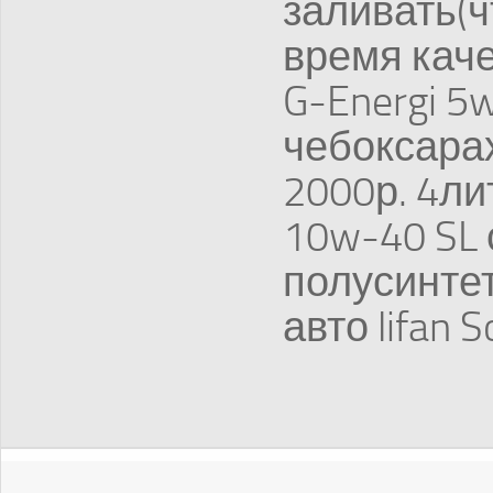
заливать(ч
время каче
G-Energi 5
чебоксара
2000р. 4ли
10w-40 SL 
полусинте
авто lifan 