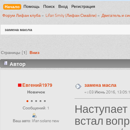
Начало
Помощь
Поиск
Вход
Регистрация
Форум Лифан клуба
»
Lifan Smily (Лифан Смайли)
»
Двигатель и с
замена масла
1
Вниз
Страницы: [
]
Автор
Евгений1979
замена масла
Новичок
«
:
03 Июнь 2016, 13:05:1
Наступает 
Сообщений: 1
встал вопр
Ваш авто: lifan solano new