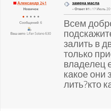
Александр 241
замена масла
Новичок
«
Ответ #1 :
17 Июль 201
Всем добр
Сообщений: 6
подскажит
Ваш авто: Lifan Solano 630
залить в д
только пр
владелец е
какое они 
лить?кто к