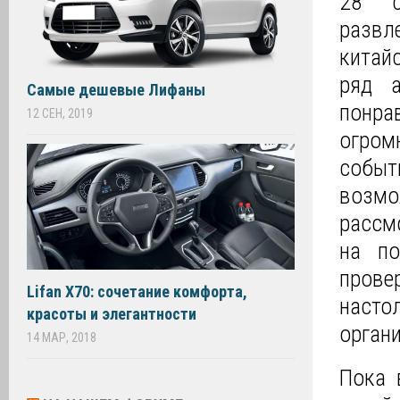
28 с
развл
китай
ряд а
Самые дешевые Лифаны
понра
12 СЕН, 2019
огром
собы
возмо
рассм
на п
прове
Lifan X70: сочетание комфорта,
насто
красоты и элегантности
орган
14 МАР, 2018
Пока 