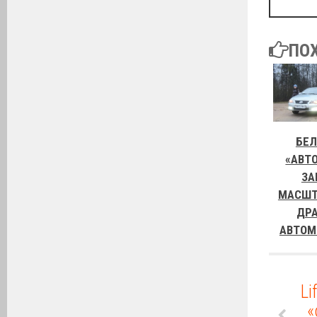
ПО
БЕЛ
«АВТ
ЗА
МАСШТ
ДРА
АВТОМ
Li
«