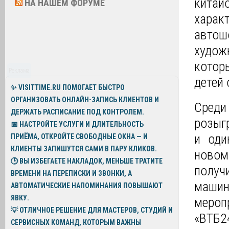
кита
НА НАШЕМ ФОРУМЕ
харак
автош
худож
котор
Реклама
детей
✨
VISITTIME.RU
ПОМОГАЕТ БЫСТРО
ОРГАНИЗОВАТЬ ОНЛАЙН-ЗАПИСЬ КЛИЕНТОВ И
Среди
ДЕРЖАТЬ РАСПИСАНИЕ ПОД КОНТРОЛЕМ.
розыг
📅 НАСТРОЙТЕ УСЛУГИ И ДЛИТЕЛЬНОСТЬ
и оди
ПРИЁМА, ОТКРОЙТЕ СВОБОДНЫЕ ОКНА — И
КЛИЕНТЫ ЗАПИШУТСЯ САМИ В ПАРУ КЛИКОВ.
новом
🕒 ВЫ ИЗБЕГАЕТЕ НАКЛАДОК, МЕНЬШЕ ТРАТИТЕ
получ
ВРЕМЕНИ НА ПЕРЕПИСКИ И ЗВОНКИ, А
машин
АВТОМАТИЧЕСКИЕ НАПОМИНАНИЯ ПОВЫШАЮТ
ЯВКУ.
мероп
💡
ОТЛИЧНОЕ РЕШЕНИЕ ДЛЯ МАСТЕРОВ, СТУДИЙ И
«ВТБ2
СЕРВИСНЫХ КОМАНД, КОТОРЫМ ВАЖНЫ