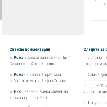
п
Свежие комментарии
Следите за 
Рома
к записи
Запчасти на Лифан
Лифаны пр
Солано от Тойоты Короллы
вторичном р
Роман
к записи
Перестала
Самые де
работать печка на Лифан Солано
Lifan X70:
Ник
к записи
Замена свечей на
красоты и эл
кроссовере Lifan X60
Покупка ав