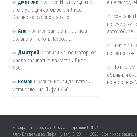
дмитрий
к записи
Инструкция по
еще выгодне
эксплуатации автомобиля Лифан
Компания L
Солано на русском языке
количеству п
Ана
к записи
Запчасти на Лифан
автомобилей 
Солано от Тойоты Короллы
Lifan X70 
Дмитрий
к записи
Какое моторное
появится вес
масло заливать в двигатель Лифан
По итогам 
Х60
объявили сча
Роман
к записи
Какой двигатель
кроссовера 
установлен на Лифан Х60
⚡
↗
Сокращение ссылок - Создать короткий URL
Клуб Владельцев Лифан (Lifan) © 2011 — 2025 | Все права защище