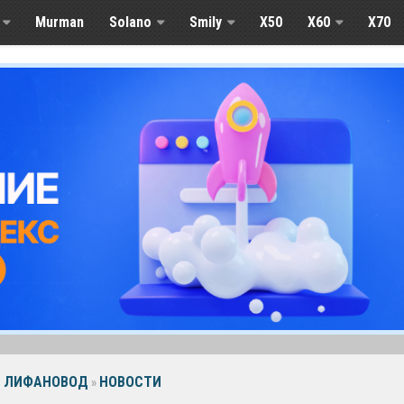
Murman
Solano
Smily
X50
X60
Х70
ЛИФАНОВОД
НОВОСТИ
»