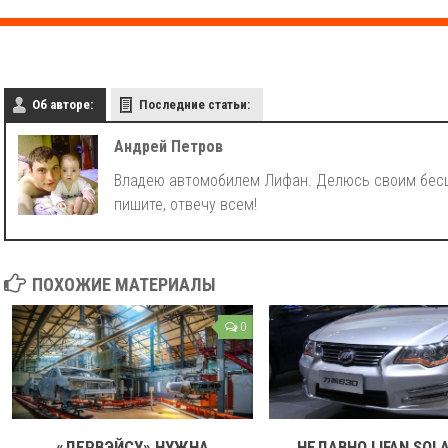
Об авторе:
Последние статьи:
Андрей Петров
Владею автомобилем Лифан. Делюсь своим бесц
пишите, отвечу всем!
ПОХОЖИЕ МАТЕРИАЛЫ
0
«ДЕРВЭЙСУ» НУЖНА
НЕДАВНО LIFAN SOL