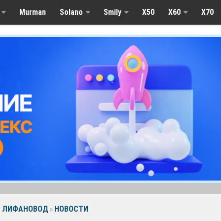
Murman
Solano
Smily
X50
X60
Х70
ЛИФАНОВОД
НОВОСТИ
»